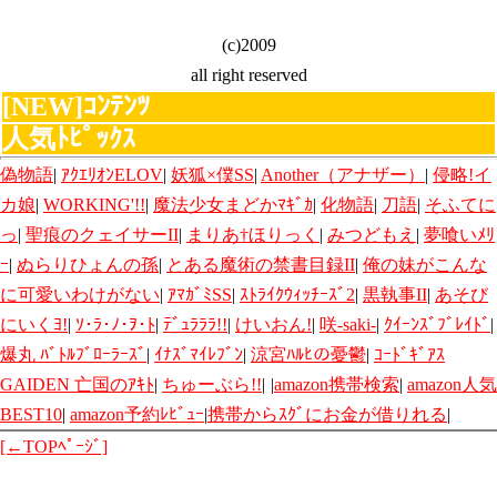
(c)2009
all right reserved
[NEW]ｺﾝﾃﾝﾂ
人気ﾄﾋﾟｯｸｽ
偽物語
|
ｱｸｴﾘｵﾝELOV
|
妖狐×僕SS
|
Another（アナザー）
|
侵略!イ
カ娘
|
WORKING'!!
|
魔法少女まどかﾏｷﾞｶ
|
化物語
|
刀語
|
そふてに
っ
|
聖痕のクェイサーII
|
まりあ†ほりっく
|
みつどもえ
|
夢喰いﾒﾘ
ｰ
|
ぬらりひょんの孫
|
とある魔術の禁書目録II
|
俺の妹がこんな
に可愛いわけがない
|
ｱﾏｶﾞﾐSS
|
ｽﾄﾗｲｸｳｨｯﾁｰｽﾞ2
|
黒執事II
|
あそび
にいくﾖ!
|
ｿ･ﾗ･ﾉ･ｦ･ﾄ
|
ﾃﾞｭﾗﾗﾗ!!
|
けいおん!
|
咲-saki-
|
ｸｲｰﾝｽﾞﾌﾞﾚｲﾄﾞ
|
爆丸 ﾊﾞﾄﾙﾌﾞﾛｰﾗｰｽﾞ
|
ｲﾅｽﾞﾏｲﾚﾌﾞﾝ
|
涼宮ﾊﾙﾋの憂鬱
|
ｺｰﾄﾞｷﾞｱｽ
GAIDEN 亡国のｱｷﾄ
|
ちゅーぶら!!
|
|
amazon携帯検索
|
amazon人気
BEST10
|
amazon予約ﾚﾋﾞｭｰ
|
携帯からｽｸﾞにお金が借りれる
|
[←TOPﾍﾟｰｼﾞ]