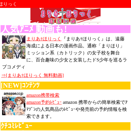
りっく
人気ｱﾆﾒ 動画も!
まりあ†ほりっく
『まりあ†ほりっく』は、遠藤
海成による日本の漫画作品。通称「まりほり」
ミッション系（カトリック）の女子校を舞台
に、百合趣味の少女と女装したドS少年を巡るラ
ブコメディ
⇒[まりあ†ほりっく 無料動画]
[NEW]ｺﾝﾃﾝﾂ
amazon携帯検索
amazon予約ﾚﾋﾞｭｰ
amazon 携帯からの簡単検索でｱ
ﾏｿﾞﾝの人気商品のﾚﾋﾞｭｰや発売前の予約情報を検
索できます。
ｸﾁｺﾐﾚﾋﾞｭｰ