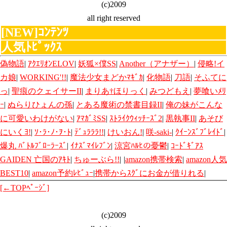
(c)2009
all right reserved
[NEW]ｺﾝﾃﾝﾂ
人気ﾄﾋﾟｯｸｽ
偽物語
|
ｱｸｴﾘｵﾝELOV
|
妖狐×僕SS
|
Another（アナザー）
|
侵略!イ
カ娘
|
WORKING'!!
|
魔法少女まどかﾏｷﾞｶ
|
化物語
|
刀語
|
そふてに
っ
|
聖痕のクェイサーII
|
まりあ†ほりっく
|
みつどもえ
|
夢喰いﾒﾘ
ｰ
|
ぬらりひょんの孫
|
とある魔術の禁書目録II
|
俺の妹がこんな
に可愛いわけがない
|
ｱﾏｶﾞﾐSS
|
ｽﾄﾗｲｸｳｨｯﾁｰｽﾞ2
|
黒執事II
|
あそび
にいくﾖ!
|
ｿ･ﾗ･ﾉ･ｦ･ﾄ
|
ﾃﾞｭﾗﾗﾗ!!
|
けいおん!
|
咲-saki-
|
ｸｲｰﾝｽﾞﾌﾞﾚｲﾄﾞ
|
爆丸 ﾊﾞﾄﾙﾌﾞﾛｰﾗｰｽﾞ
|
ｲﾅｽﾞﾏｲﾚﾌﾞﾝ
|
涼宮ﾊﾙﾋの憂鬱
|
ｺｰﾄﾞｷﾞｱｽ
GAIDEN 亡国のｱｷﾄ
|
ちゅーぶら!!
|
|
amazon携帯検索
|
amazon人気
BEST10
|
amazon予約ﾚﾋﾞｭｰ
|
携帯からｽｸﾞにお金が借りれる
|
[←TOPﾍﾟｰｼﾞ]
(c)2009