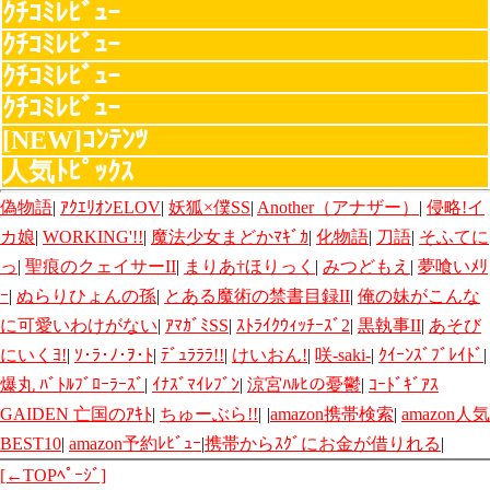
ｸﾁｺﾐﾚﾋﾞｭｰ
ｸﾁｺﾐﾚﾋﾞｭｰ
ｸﾁｺﾐﾚﾋﾞｭｰ
ｸﾁｺﾐﾚﾋﾞｭｰ
[NEW]ｺﾝﾃﾝﾂ
人気ﾄﾋﾟｯｸｽ
偽物語
|
ｱｸｴﾘｵﾝELOV
|
妖狐×僕SS
|
Another（アナザー）
|
侵略!イ
カ娘
|
WORKING'!!
|
魔法少女まどかﾏｷﾞｶ
|
化物語
|
刀語
|
そふてに
っ
|
聖痕のクェイサーII
|
まりあ†ほりっく
|
みつどもえ
|
夢喰いﾒﾘ
ｰ
|
ぬらりひょんの孫
|
とある魔術の禁書目録II
|
俺の妹がこんな
に可愛いわけがない
|
ｱﾏｶﾞﾐSS
|
ｽﾄﾗｲｸｳｨｯﾁｰｽﾞ2
|
黒執事II
|
あそび
にいくﾖ!
|
ｿ･ﾗ･ﾉ･ｦ･ﾄ
|
ﾃﾞｭﾗﾗﾗ!!
|
けいおん!
|
咲-saki-
|
ｸｲｰﾝｽﾞﾌﾞﾚｲﾄﾞ
|
爆丸 ﾊﾞﾄﾙﾌﾞﾛｰﾗｰｽﾞ
|
ｲﾅｽﾞﾏｲﾚﾌﾞﾝ
|
涼宮ﾊﾙﾋの憂鬱
|
ｺｰﾄﾞｷﾞｱｽ
GAIDEN 亡国のｱｷﾄ
|
ちゅーぶら!!
|
|
amazon携帯検索
|
amazon人気
BEST10
|
amazon予約ﾚﾋﾞｭｰ
|
携帯からｽｸﾞにお金が借りれる
|
[←TOPﾍﾟｰｼﾞ]