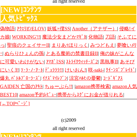
all right reserved
[NEW]ｺﾝﾃﾝﾂ
人気ﾄﾋﾟｯｸｽ
偽物語
|
ｱｸｴﾘｵﾝELOV
|
妖狐×僕SS
|
Another（アナザー）
|
侵略!イ
カ娘
|
WORKING'!!
|
魔法少女まどかﾏｷﾞｶ
|
化物語
|
刀語
|
そふてに
っ
|
聖痕のクェイサーII
|
まりあ†ほりっく
|
みつどもえ
|
夢喰いﾒﾘ
ｰ
|
ぬらりひょんの孫
|
とある魔術の禁書目録II
|
俺の妹がこんな
に可愛いわけがない
|
ｱﾏｶﾞﾐSS
|
ｽﾄﾗｲｸｳｨｯﾁｰｽﾞ2
|
黒執事II
|
あそび
にいくﾖ!
|
ｿ･ﾗ･ﾉ･ｦ･ﾄ
|
ﾃﾞｭﾗﾗﾗ!!
|
けいおん!
|
咲-saki-
|
ｸｲｰﾝｽﾞﾌﾞﾚｲﾄﾞ
|
爆丸 ﾊﾞﾄﾙﾌﾞﾛｰﾗｰｽﾞ
|
ｲﾅｽﾞﾏｲﾚﾌﾞﾝ
|
涼宮ﾊﾙﾋの憂鬱
|
ｺｰﾄﾞｷﾞｱｽ
GAIDEN 亡国のｱｷﾄ
|
ちゅーぶら!!
|
|
amazon携帯検索
|
amazon人気
BEST10
|
amazon予約ﾚﾋﾞｭｰ
|
携帯からｽｸﾞにお金が借りれる
|
[←TOPﾍﾟｰｼﾞ]
(c)2009
all right reserved