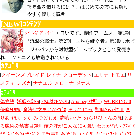
でお金を借りるには？」はじめての方にも解り
やすく優しく説明
[NEW]ｺﾝﾃﾝﾂ
ｸｲｰﾝｽﾞﾌﾞﾚｲﾄﾞ
エロいです。制作アームス、第1期
『流浪の戦士』第2期『玉座を継ぐ者』第3期.. ホビ
ージャパンから対戦型ゲームブックとして発売さ
れ、TVアニメも放送されている
ｶﾃｺﾞﾘ
|
クイーンズブレイド
|
レイナ
|
クローデット
|
エリナ
|
トモエ
|
リ
スティ
|
シズカ
|
ナナエル
|
メローナ
|
メナス
|
ｶﾃｺﾞﾘ
偽物語
|
妖狐×僕SS
|
ｱｸｴﾘｵﾝEVOL
|
Another(ｱﾅｻﾞｰ)
|
WORKING'!!
|
侵略!ｲｶ娘
|
魔法少女まどかﾏｷﾞｶ
|
そふてにっ
|
聖痕のｸｪｲｻｰⅡ
|
ま
りあ†ほりっく
|
みつどもえ
|
夢喰いﾒﾘｰ
|
ぬらりひょんの孫
|
とあ
る魔術の禁書目録II
|
俺の妹がこんなに可愛いわけがない
|
ｱﾏｶﾞﾐ
SS
|
ｽﾄﾗｲｸｳｨｯﾁｰｽﾞ2
|
黒執事II
|
あそびにいくﾖ!
|
ｿ･ﾗ･ﾉ･ｦ･ﾄ
|
ﾃﾞｭﾗﾗ