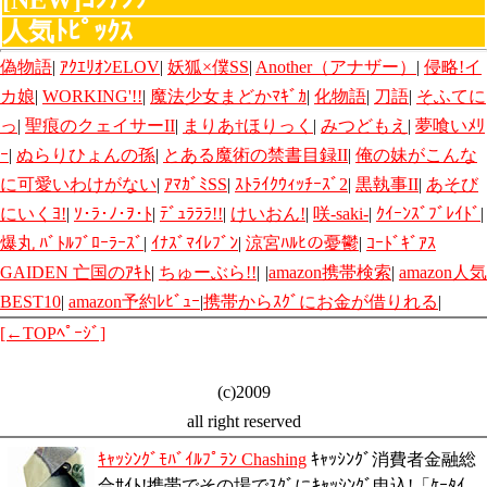
[NEW]ｺﾝﾃﾝﾂ
人気ﾄﾋﾟｯｸｽ
偽物語
|
ｱｸｴﾘｵﾝELOV
|
妖狐×僕SS
|
Another（アナザー）
|
侵略!イ
カ娘
|
WORKING'!!
|
魔法少女まどかﾏｷﾞｶ
|
化物語
|
刀語
|
そふてに
っ
|
聖痕のクェイサーII
|
まりあ†ほりっく
|
みつどもえ
|
夢喰いﾒﾘ
ｰ
|
ぬらりひょんの孫
|
とある魔術の禁書目録II
|
俺の妹がこんな
に可愛いわけがない
|
ｱﾏｶﾞﾐSS
|
ｽﾄﾗｲｸｳｨｯﾁｰｽﾞ2
|
黒執事II
|
あそび
にいくﾖ!
|
ｿ･ﾗ･ﾉ･ｦ･ﾄ
|
ﾃﾞｭﾗﾗﾗ!!
|
けいおん!
|
咲-saki-
|
ｸｲｰﾝｽﾞﾌﾞﾚｲﾄﾞ
|
爆丸 ﾊﾞﾄﾙﾌﾞﾛｰﾗｰｽﾞ
|
ｲﾅｽﾞﾏｲﾚﾌﾞﾝ
|
涼宮ﾊﾙﾋの憂鬱
|
ｺｰﾄﾞｷﾞｱｽ
GAIDEN 亡国のｱｷﾄ
|
ちゅーぶら!!
|
|
amazon携帯検索
|
amazon人気
BEST10
|
amazon予約ﾚﾋﾞｭｰ
|
携帯からｽｸﾞにお金が借りれる
|
[←TOPﾍﾟｰｼﾞ]
(c)2009
all right reserved
ｷｬｯｼﾝｸﾞﾓﾊﾞｲﾙﾌﾟﾗﾝ Chashing
ｷｬｯｼﾝｸﾞ消費者金融総
合ｻｲﾄ!携帯でその場でｽｸﾞにｷｬｯｼﾝｸﾞ申込!「ｹｰﾀｲ